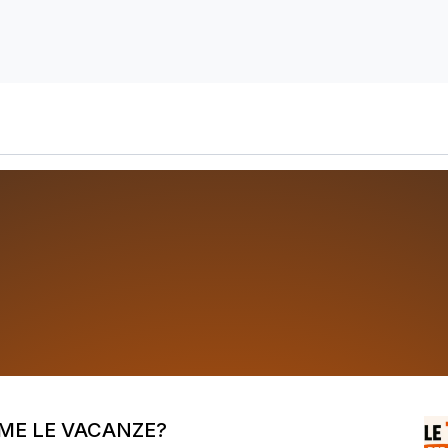
keting che V
il Tuo Sistema di Marketing Antif
ME LE VACANZE?